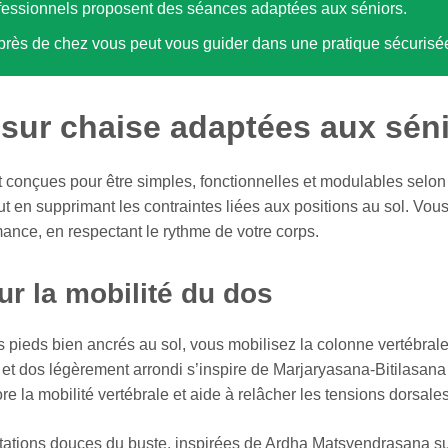
fessionnels proposent des séances adaptées aux séniors.
près de chez vous peut vous guider dans une pratique sécurisée
sur chaise adaptées aux sén
 conçues pour être simples, fonctionnelles et modulables selon
t en supprimant les contraintes liées aux positions au sol. Vous t
ance, en respectant le rythme de votre corps.
r la mobilité du dos
les pieds bien ancrés au sol, vous mobilisez la colonne vertébra
t et dos légèrement arrondi s’inspire de Marjaryasana-Bitilasan
ore la mobilité vertébrale et aide à relâcher les tensions dorsale
ations douces du buste, inspirées de Ardha Matsyendrasana sur 