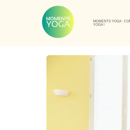
Skip
to
content
MOMENTS YOGA : CO
YOGA !